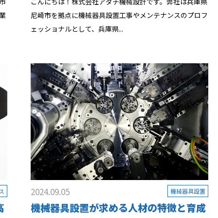
市
こんにちは！株式会社アダチ機械設計です。弊社は兵庫県
業
尼崎市を拠点に機械器具設置工事やメンテナンスのプロフ
ェッショナルとして、兵庫県...
2024.09.05
ス
機械器具設置
高
機械器具設置が求める人材の特徴と育成